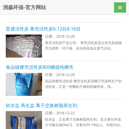
润淼环保-官方网站
导航
普通活性炭 果壳活性炭6-12目8-16目
日期：2018-12-29
果壳活性炭产品介绍： 果壳活性炭是以杏壳及核桃
壳为原料，经干燥、炭化和高温水蒸气活化..
食品级椰壳活性炭800碘值纯椰壳
日期：2018-12-28
高品质椰壳活性炭 椰壳活性炭系椰子壳原料生产的
活性炭，它是一种颗粒不规则的破碎炭，强..
软水盐 再生盐 离子交换树脂再生剂
日期：2018-12-22
软水盐，又名离子交换树脂再生剂。其主要化学成
分为氯化钠(NaCl)，含量在99.1%以上。外观为白..