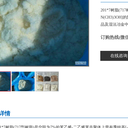
201*7树脂(
N(CH3)3
品及湿法冶金中钨
订购热线(微信
在线咨询
详情
01*7树脂(717型树脂)是交联为7%的苯乙烯-二乙烯苯共聚体上带有季铵基[