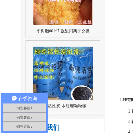
阳树脂001*7 强酸阳离子交换
在线咨询
1.PH范
椰壳活性炭 水处理颗粒碳
销售客服1
2
销售客服2
3
联系我们
销售客服3
4