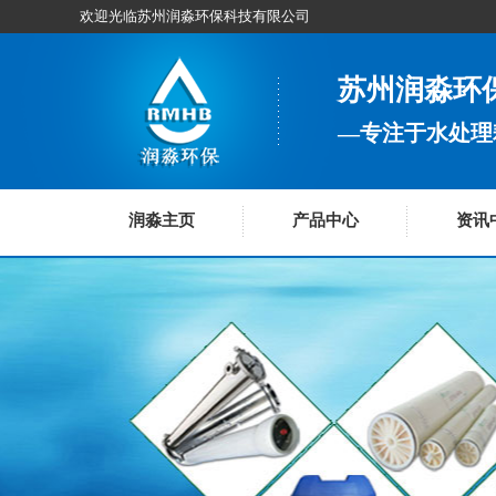
欢迎光临苏州润淼环保科技有限公司
苏州润淼环
—专注于水处理
润淼主页
产品中心
资讯