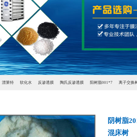
漂莱特
软化水
反渗透膜
陶氏反渗透膜
阳树脂001*7
离子交换
阴树脂20
混床树