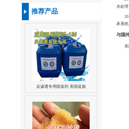
水处理
推荐产品
2
床系统
美
反渗透专用阻垢剂 美国蓝旗