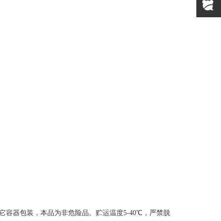
它容器包装，本品为非危险品。贮运温度5-40℃，严禁脱