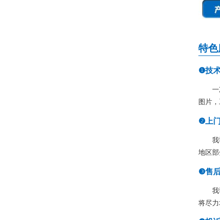
特色
❶技
一
图片，
❷上
我
地区部
❸售
我
将尽力