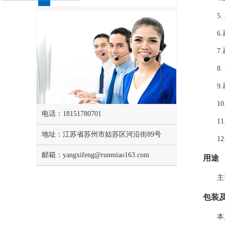
5
6
7
8
9
1
电话：18151780701
1
地址：江苏省苏州市姑苏区河沿街89号
1
邮箱：yangxifeng@runmiao163.com
用途
主
包装
本