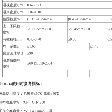
湿视密度g/ml
0.67-0.73
湿真密度g/ml
1.07-1.10
范围粒度％
(0.315-1.25mm)≥95
(0.45-1.25mm)≥95
(0
上、下限粒
＜0.315mm≤1.0
＜0.45mm≤1.0
＜0
度%
有效粒径mm
0.40-0.70
≥0.50
0.5
均一系数≤
≤1.60
≤1.40
磨后圆球率％
≥90
渗磨后圆球
≥60 DL519-2004
率%
使用时参考指标
围：0～14
.较高使用温度：氢氧型≤60℃;氯型≤80℃
.转型膨胀率%：(Cl-→OH-)≤30
.工作交换容量：25℃≥400mmol/l(湿)