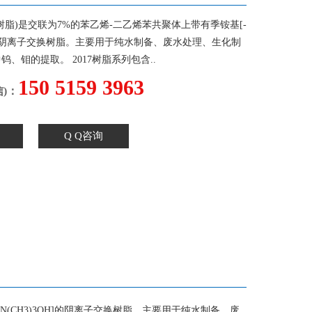
717树脂)是交联为7%的苯乙烯-二乙烯苯共聚体上带有季铵基[-
OH]的阴离子交换树脂。主要用于纯水制备、废水处理、生化制
、钼的提取。 2017树脂系列包含..
150 5159 3963
)：
Q Q咨询
-N(CH3)3OH]的阴离子交换树脂。主要用于纯水制备、废