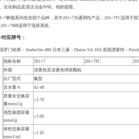
、生化制品及湿法冶金中钨、钼的提取。
01×7树脂系列包含四个品种，其中201×7为通用性产品：201×7FC适用
;201×7MB适用于混床系统。
与国外对应牌号：
国罗门哈斯：Amberlite-400 日本三菱：Diaion SA-10A 英国漂莱特：Purolit
指标名称
201×7
201×7FC
20
外观
淡黄色至淡黄色球状颗粒
出厂型式
氯型
含水量％
42-48
质量全交换容
≥3.70
量mmo1/g
强型基团容量
≥3.60
mmol/g
体积交换容量
≥1.45
mmo1/ml