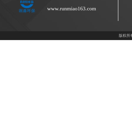
www.runmiao163.com
版权所