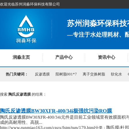
欢迎光临苏州润淼环保科技有限公司
苏州润淼环保科技
—专注于水处理耗材、
润淼主页
产品中心
资讯中心
热门关键词：
反渗透膜
阳树脂001*7
离子交换树脂
软化水
搜索
陶氏反渗透膜
的结果：
陶氏反渗透膜BW30XFR-400/34i极强抗污染RO膜
陶氏反渗透膜BW30XFR-400/34i元件是目前工业领域里有效膜面积
成的高耐用性、高脱...
http://www.runmiao163.com/cpzx/fstm/tsm/179.html
陶氏膜/杜邦
分类：