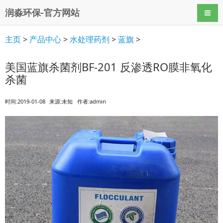
润淼环保-官方网站
导航
主页
>
产品中心
>
水处理药剂
>
蓝旗
>
美国蓝旗杀菌剂BF-201 反渗透RO膜非氧化
杀菌
时间:2019-01-08
来源:未知
作者:admin