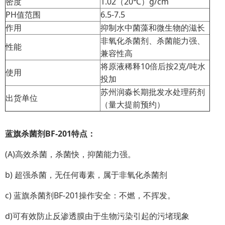
密度
1.02（20℃）g/cm
PH值范围
6.5-7.5
作用
抑制水中菌藻和微生物的滋长
非氧化杀菌剂、杀菌能力强、
性能
兼容性高
将原液稀释10倍后按2克/吨水
使用
投加
苏州润淼长期批发水处理药剂
出货单位
（量大提前预约）
蓝旗杀菌剂BF-201特点：
(A)高效杀菌，杀菌快，抑菌能力强。
b) 超强杀菌，无任何毒素，属于非氧化杀菌剂
c) 蓝旗杀菌剂BF-201操作安全：不燃，不挥发。
d)可有效防止反渗透膜由于生物污染引起的污堵现象