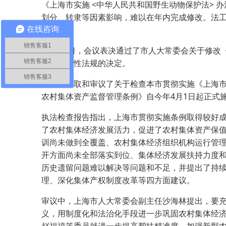
《上海市实施 <中华人民共和国野生动物保护法> 
划分、转隶等因素影响，难以在年内完成修改。法
案。
在线咨询
销售客服1
12月20日，会议表决通过了市人大常委会关于修
销售客服2
部分地方性法规的决定。
销售客服3
会议还听取和审议了关于检查本市贯彻实施《上海
农村集体资产监督管理条例》自今年4月1日起正式
执法检查报告指出，上海市贯彻实施条例取得较好
了农村集体经济发展活力，促进了农村集体资产保值
训尚未做到全覆盖、农村集体经济组织机构运行管
开方面尚未全部落实到位、集体经济发展扶持力度
历史遗留问题难以解决等问题和不足，并提出了持
理、深化集体产权制度改革等四方面建议。
审议中，上海市人大常委会副主任沙海林提出，要
义，用制度化和法治化手段进一步巩固农村集体经