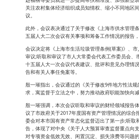
赵福禧等委员就进一步提高帮扶精准度、加强新型
关注农村集体经济组织成员知情权、缩小不同地区
议。
此外，会议表决通过了关于修改《上海市供水管理条
五届人大二次会议有关事项和筹备工作情况的报告
会议决定将《上海市生活垃圾管理条例(草案)》、
审议;听取和审议了市人大常委会代表工作委员会、
十五届人大一次会议代表建议、批评和意见办理情况
告和有关人事任免案等。
殷一璀指出，会议通过的《关于修改9件地方性法规
求，寓监督于立法之中，努力推动政府职能加快向
殷一璀强调，本次会议听取和审议的财经领域报告
议了市政府关于2017年度国有资产管理情况的综
委会对本市国有资产常态化监督迈出了第一步;听取和
告，体现了对中央《关于人大预算审查监督重点向
对专项资金低效无效、闲置沉淀、损失浪费等问题的