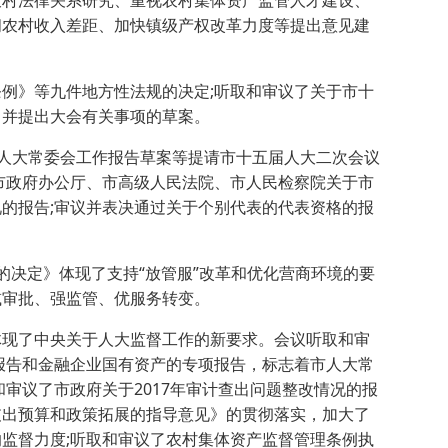
农村法律关系研究、重视农村集体资产监管人才建设、
间农村收入差距、加快镇级产权改革力度等提出意见建
例》等九件地方性法规的决定;听取和审议了关于市十
，并提出大会有关事项的草案。
市人大常委会工作报告草案等提请市十五届人大二次会议
市政府办公厅、市高级人民法院、市人民检察院关于市
的报告;审议并表决通过关于个别代表的代表资格的报
的决定》体现了支持“放管服”改革和优化营商环境的要
减审批、强监管、优服务转变。
体现了中央关于人大监督工作的新要求。会议听取和审
合报告和金融企业国有资产的专项报告，标志着市人大常
审议了市政府关于2017年审计查出问题整改情况的报
支出预算和政策拓展的指导意见》的贯彻落实，加大了
监督力度;听取和审议了农村集体资产监督管理条例执