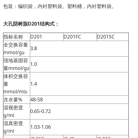
包装：编织袋，内衬塑料袋。塑料桶，内衬塑料袋。
大孔阴树脂D201结构式：
指标名称
D201
D201FC
D201SC
全交换容量
3.8
mmol/g≥
强地基团容
1.0
量mmol/g≥
体积交换容
量
1.4
mmol/ml≥
含水量%
48-58
湿视密度
0.65-0.72
g/ml
湿真密度
1.03-1.06
g/ml