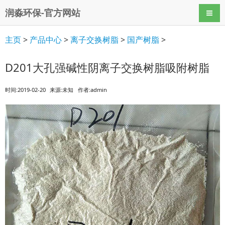
润淼环保-官方网站
导航
主页
>
产品中心
>
离子交换树脂
>
国产树脂
>
D201大孔强碱性阴离子交换树脂吸附树脂
时间:2019-02-20
来源:未知
作者:admin