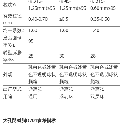
(0.315-
(0.45-
(0.315-
粒度%
1.25mm)≥95
1.25mm)≥95
0.60mm≥95
有效粒径
0.40-0.70
≥0.5
0.35-0.50
mm
均一系数≤
1.60
1.60
1.40
磨后圆球
95
率% ≥
转型膨胀
28
30
28
率%≤
乳白色或淡黄
乳白色或淡黄
乳白色或淡黄
外观
色不透明球状
色不透明球状
色不透明球状
颗粒
颗粒
颗粒
出厂型式
游离胺
游离胺
游离胺
用途
通用
浮动床
双层床
大孔阴树脂D201参考指标：