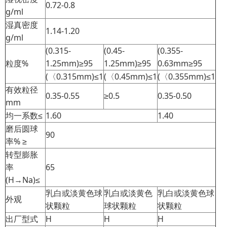
0.72-0.8
g/ml
湿真密度
1.14-1.20
g/ml
(0.315-
(0.45-
(0.355-
粒度%
1.25mm)≥95
1.25mm)≥95
0.63mm≥95
(〈0.315mm)≤1
(〈0.45mm)≤1
(〈0.355mm)≤1
有效粒径
0.35-0.55
≥0.5
0.35-0.50
mm
均一系数≤
1.60
1.40
磨后圆球
90
率% ≥
转型膨胀
率
65
(H→Na)≤
乳白或淡黄色球
乳白或淡黄色
乳白或淡黄色球
外观
状颗粒
球状颗粒
状颗粒
出厂型式
H
H
H