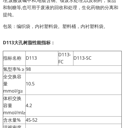
理;废酸废碱中和;电镀含铜、镍废水处理;以及制药，食品
和制糖等,也可用于废液的回收和处理，生化药物的分离和
提纯。
包装：编织袋，内衬塑料袋。塑料桶，内衬塑料袋。
D113大孔树脂性能指标：
D113-
指标名称
D113
D113-SC
FC
氢型率% ≥
98
全交换容
量
10.5
mmol/g≥
体积交换
容量
4.2
mmol/ml≥
含水量%
45-52
湿视密度