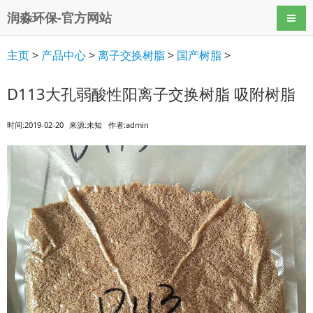
润淼环保-官方网站
导航
主页
>
产品中心
>
离子交换树脂
>
国产树脂
>
D113大孔弱酸性阳离子交换树脂 吸附树脂
时间:2019-02-20
来源:未知
作者:admin